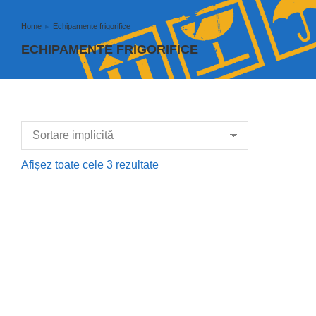
Home
Echipamente frigorifice
You are here:
ECHIPAMENTE FRIGORIFICE
Afișez toate cele 3 rezultate